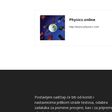
Physics.online
http://aziza-physics.com
Postavljeni sadržaji će biti od koristi i
nastavnicima prilikom izrade testova, odabira
zadataka za pismene provjere, kao i za priprem