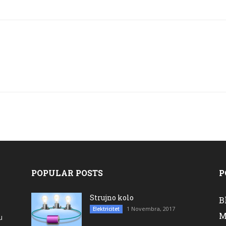
POPULAR POSTS
P
Strujno kolo
B
1 Novembra, 2017
Elektricitet
M
u