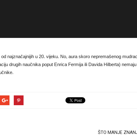
dan od najznačajnijih u 20. vijeku. No, aura skoro nepremašenog mudra
ju drugih naučnika poput Enrica Fermija ili Davida Hilberta) nemaju osn
aučnike.
ŠTO MANJE ZNANJA