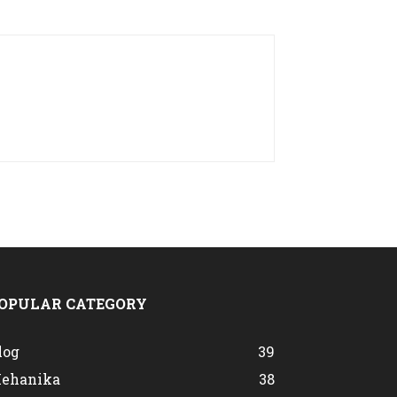
OPULAR CATEGORY
log
39
ehanika
38