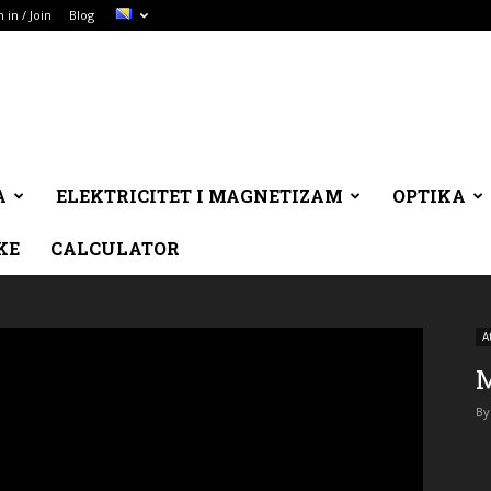
n in / Join
Blog
A
ELEKTRICITET I MAGNETIZAM
OPTIKA
KE
CALCULATOR
A
M
By