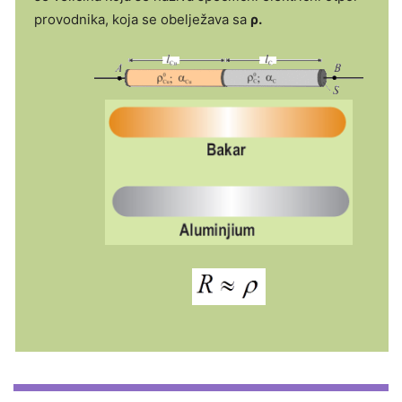
provodnika, koja se obelježava sa
ρ.