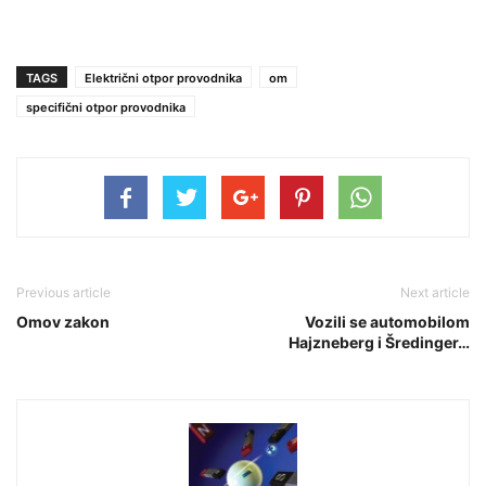
TAGS
Električni otpor provodnika
om
specifični otpor provodnika
Previous article
Next article
Omov zakon
Vozili se automobilom
Hajzneberg i Šredinger…