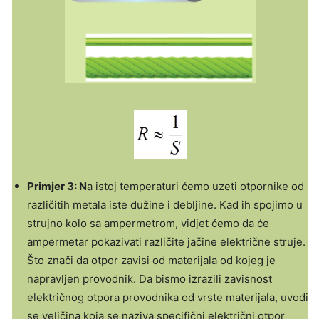
Primjer 3: N
a istoj temperaturi ćemo uzeti otpornike od
različitih metala iste dužine i debljine. Kad ih spojimo u
strujno kolo sa ampermetrom, vidjet ćemo da će
ampermetar pokazivati različite jačine električne struje.
Što znači da otpor zavisi od materijala od kojeg je
napravljen provodnik. Da bismo izrazili zavisnost
električnog otpora provodnika od vrste materijala, uvodi
se veličina koja se naziva specifični električni otpor