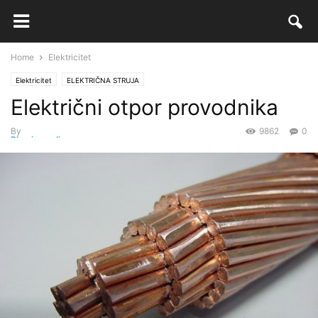
Home
Elektricitet
Elektricitet
ELEKTRIČNA STRUJA
Električni otpor provodnika
By
9862
0
Physics.online
-
26 Novembra, 2017