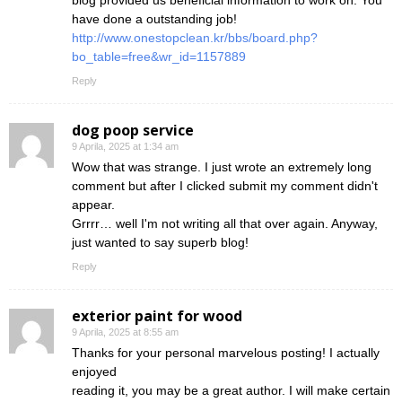
blog provided us beneficial information to work on. You
have done a outstanding job!
http://www.onestopclean.kr/bbs/board.php?
bo_table=free&wr_id=1157889
Reply
dog poop service
9 Aprila, 2025 at 1:34 am
Wow that was strange. I just wrote an extremely long
comment but after I clicked submit my comment didn't
appear.
Grrrr… well I'm not writing all that over again. Anyway,
just wanted to say superb blog!
Reply
exterior paint for wood
9 Aprila, 2025 at 8:55 am
Thanks for your personal marvelous posting! I actually
enjoyed
reading it, you may be a great author. I will make certain