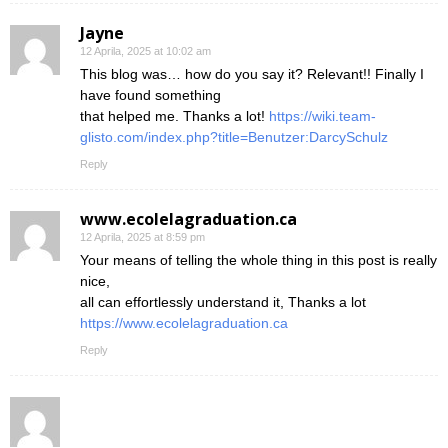
Jayne
12 Aprila, 2025 at 10:02 am
This blog was… how do you say it? Relevant!! Finally I
have found something
that helped me. Thanks a lot!
https://wiki.team-
glisto.com/index.php?title=Benutzer:DarcySchulz
Reply
www.ecolelagraduation.ca
12 Aprila, 2025 at 8:59 pm
Your means of telling the whole thing in this post is really
nice,
all can effortlessly understand it, Thanks a lot
https://www.ecolelagraduation.ca
Reply