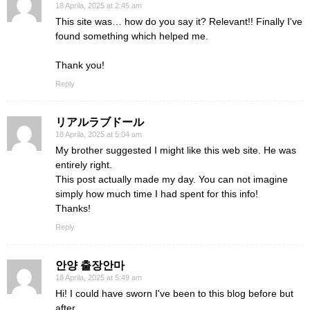
18 Aprila, 2025 at 2:45 am
This site was… how do you say it? Relevant!! Finally I've
found something which helped me.
Thank you!
Reply
リアルラブドール
18 Aprila, 2025 at 5:04 am
My brother suggested I might like this web site. He was
entirely right.
This post actually made my day. You can not imagine
simply how much time I had spent for this info!
Thanks!
Reply
안양 출장안마
18 Aprila, 2025 at 5:49 am
Hi! I could have sworn I've been to this blog before but
after