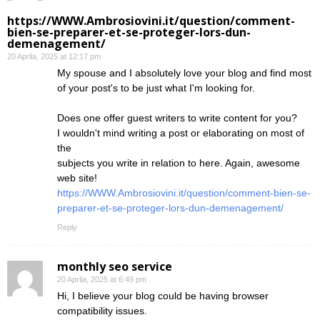
https://WWW.Ambrosiovini.it/question/comment-
bien-se-preparer-et-se-proteger-lors-dun-
demenagement/
20 Aprila, 2025 at 12:17 pm
My spouse and I absolutely love your blog and find most
of your post's to be just what I'm looking for.
Does one offer guest writers to write content for you?
I wouldn't mind writing a post or elaborating on most of
the
subjects you write in relation to here. Again, awesome
web site!
https://WWW.Ambrosiovini.it/question/comment-bien-se-
preparer-et-se-proteger-lors-dun-demenagement/
Reply
monthly seo service
20 Aprila, 2025 at 6:49 pm
Hi, I believe your blog could be having browser
compatibility issues.