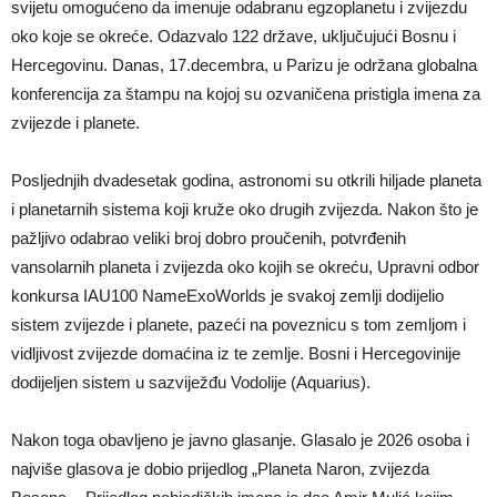
svijetu omogućeno da imenuje odabranu egzoplanetu i zvijezdu
oko koje se okreće. Odazvalo 122 države, uključujući Bosnu i
Hercegovinu. Danas, 17.decembra, u Parizu je održana globalna
konferencija za štampu na kojoj su ozvaničena pristigla imena za
zvijezde i planete.
Posljednjih dvadesetak godina, astronomi su otkrili hiljade planeta
i planetarnih sistema koji kruže oko drugih zvijezda. Nakon što je
pažljivo odabrao veliki broj dobro proučenih, potvrđenih
vansolarnih planeta i zvijezda oko kojih se okreću, Upravni odbor
konkursa IAU100 NameExoWorlds je svakoj zemlji dodijelio
sistem zvijezde i planete, pazeći na poveznicu s tom zemljom i
vidljivost zvijezde domaćina iz te zemlje. Bosni i Hercegovinije
dodijeljen sistem u sazviježđu Vodolije (Aquarius).
Nakon toga obavljeno je javno glasanje. Glasalo je 2026 osoba i
najviše glasova je dobio prijedlog „Planeta Naron, zvijezda