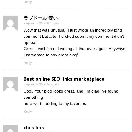
Reply
ラブドール 安い
2 Aprila, 2025 at 6:48 pm
Wow that was unusual. I just wrote an incredibly long
comment but after I clicked submit my comment didn't
appear.
Grrrr… well I'm not writing all that over again. Anyways,
just wanted to say great blog!
Reply
Best online SEO links marketplace
5 Aprila, 2025 at 5:56 am
Cool. Your blog looks great, and I'm glad i've found
something
here worth adding to my favorites.
Reply
click link