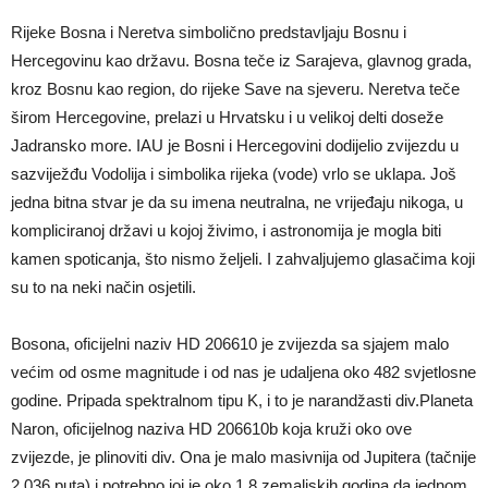
Rijeke Bosna i Neretva simbolično predstavljaju Bosnu i
Hercegovinu kao državu. Bosna teče iz Sarajeva, glavnog grada,
kroz Bosnu kao region, do rijeke Save na sjeveru. Neretva teče
širom Hercegovine, prelazi u Hrvatsku i u velikoj delti doseže
Jadransko more. IAU je Bosni i Hercegovini dodijelio zvijezdu u
sazviježđu Vodolija i simbolika rijeka (vode) vrlo se uklapa. Još
jedna bitna stvar je da su imena neutralna, ne vrijeđaju nikoga, u
kompliciranoj državi u kojoj živimo, i astronomija je mogla biti
kamen spoticanja, što nismo željeli. I zahvaljujemo glasačima koji
su to na neki način osjetili.
Bosona, oficijelni naziv HD 206610 je zvijezda sa sjajem malo
većim od osme magnitude i od nas je udaljena oko 482 svjetlosne
godine. Pripada spektralnom tipu K, i to je narandžasti div.Planeta
Naron, oficijelnog naziva HD 206610b koja kruži oko ove
zvijezde, je plinoviti div. Ona je malo masivnija od Jupitera (tačnije
2,036 puta) i potrebno joj je oko 1,8 zemaljskih godina da jednom