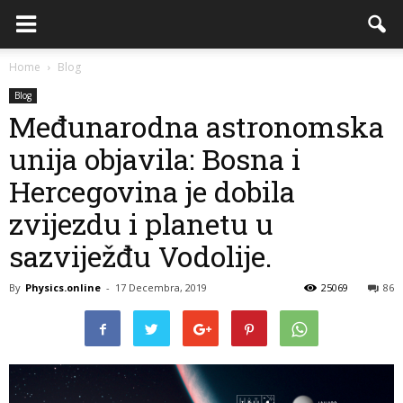
Home
Blog
Blog
Međunarodna astronomska
unija objavila: Bosna i
Hercegovina je dobila
zvijezdu i planetu u
sazviježđu Vodolije.
By
Physics.online
-
17 Decembra, 2019
25069
86