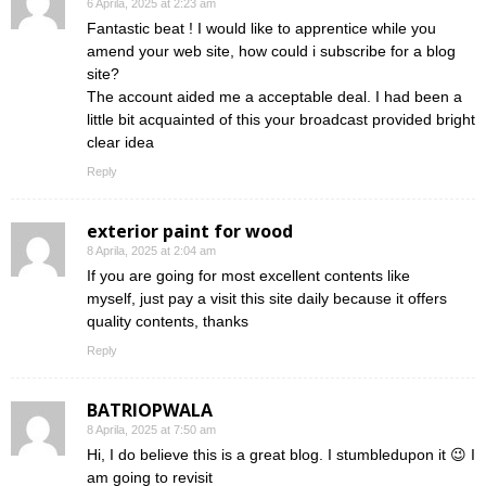
6 Aprila, 2025 at 2:23 am
Fantastic beat ! I would like to apprentice while you
amend your web site, how could i subscribe for a blog
site?
The account aided me a acceptable deal. I had been a
little bit acquainted of this your broadcast provided bright
clear idea
Reply
exterior paint for wood
8 Aprila, 2025 at 2:04 am
If you are going for most excellent contents like
myself, just pay a visit this site daily because it offers
quality contents, thanks
Reply
BATRIOPWALA
8 Aprila, 2025 at 7:50 am
Hi, I do believe this is a great blog. I stumbledupon it 😉 I
am going to revisit