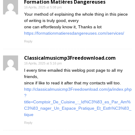
Formation Matières Dangereuses
16 Aprila, 2025 at 5:08 pm
Your method of explaining the whole thing in this piece
of writing is truly good, every
one can effortlessly know it, Thanks a lot
https://formationmatieresdangereuses.com/services/
Reply
Classicalmusicmp3Freedownload.com
16 Aprila, 2025 at 5:16 pm
I every time emailed this weblog post page to all my
friends,
since if like to read it after that my contacts will too.
http://classicalmusicmp3Freedownload.com/ja/index.php
?
title=Comptoir_De_Cuisine_:_Id%C3%83_es_Par_Am%
C3%83_nager_Un_Espace_Pratique_Et_Esth%C3%83_
tique
Reply