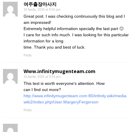
여주출장마사지
16 Aprila, 2025 at 9:04 pm
Great post. I was checking continuously this blog and I
am impressed!
Extremely helpful information specially the last part 🙂
I care for such info much. I was looking for this particular
information for a long
time. Thank you and best of luck.
Reply
Www.infinitymugenteam.com
16 Aprila, 2025 at 9:54 pm
This text is worth everyone's attention. How
can I find out more?
http://www.infinitymugenteam.com:80/infinity.wiki/media
wiki2/index.php/User:MargeryFergerson
Reply