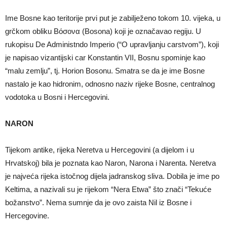
Ime Bosne kao teritorije prvi put je zabilježeno tokom 10. vijeka, u
grčkom obliku Βόσονα (Bosona) koji je označavao regiju. U
rukopisu De Administndo Imperio (“O upravljanju carstvom”), koji
je napisao vizantijski car Konstantin VII, Bosnu spominje kao
“malu zemlju”, tj. Horion Bosonu. Smatra se da je ime Bosne
nastalo je kao hidronim, odnosno naziv rijeke Bosne, centralnog
vodotoka u Bosni i Hercegovini.
NARON
Tijekom antike, rijeka Neretva u Hercegovini (a dijelom i u
Hrvatskoj) bila je poznata kao Naron, Narona i Narenta. Neretva
je najveća rijeka istočnog dijela jadranskog sliva. Dobila je ime po
Keltima, a nazivali su je rijekom “Nera Etwa” što znači “Tekuće
božanstvo”. Nema sumnje da je ovo zaista Nil iz Bosne i
Hercegovine.