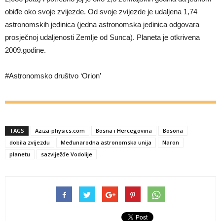
obiđe oko svoje zvijezde. Od svoje zvijezde je udaljena 1,74
astronomskih jedinica (jedna astronomska jedinica odgovara
prosječnoj udaljenosti Zemlje od Sunca). Planeta je otkrivena
2009.godine.
#Astronomsko društvo ‘Orion’
TAGS
Aziza-physics.com
Bosna i Hercegovina
Bosona
dobila zvijezdu
Međunarodna astronomska unija
Naron
planetu
sazviježđe Vodolije