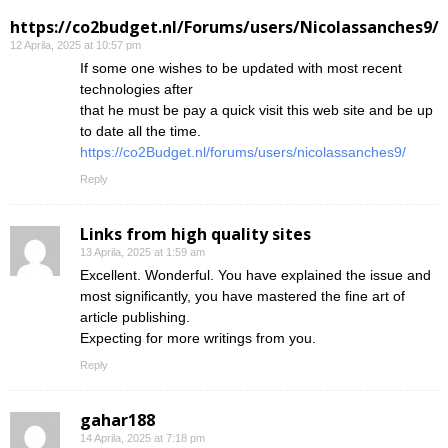
https://co2budget.nl/Forums/users/Nicolassanches9/
12 Aprila, 2025 at 10:57 pm
If some one wishes to be updated with most recent
technologies after
that he must be pay a quick visit this web site and be up
to date all the time.
https://co2Budget.nl/forums/users/nicolassanches9/
Reply
Links from high quality sites
13 Aprila, 2025 at 1:59 am
Excellent. Wonderful. You have explained the issue and
most significantly, you have mastered the fine art of
article publishing.
Expecting for more writings from you.
Reply
gahar188
14 Aprila, 2025 at 7:18 pm