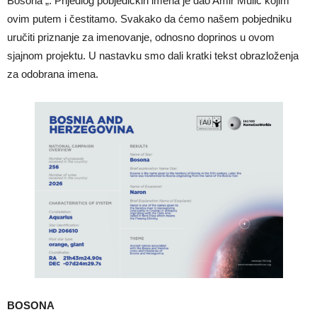
Bosona „. Prijedlog pobjedičkih imena je dao Amir Mulić kojim
ovim putem i čestitamo. Svakako da ćemo našem pobjedniku
uručiti priznanje za imenovanje, odnosno doprinos u ovom
sjajnom projektu. U nastavku smo dali kratki tekst obrazloženja
za odobrana imena.
BOSONA