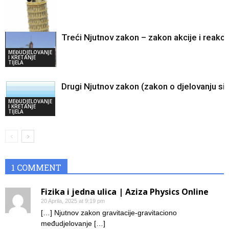
Treći Njutnov zakon – zakon akcije i reakci
MEĐUDJELOVANJE
I KRETANJE
MEĐUDJELOVANJE
TIJELA
I KRETANJE
TIJELA
Drugi Njutnov zakon (zakon o djelovanju sil
MEĐUDJELOVANJE
I KRETANJE
TIJELA
1 COMMENT
Fizika i jedna ulica | Aziza Physics Online
20 Aprila, 2025 at 9:19 pm
[…] Njutnov zakon gravitacije-gravitaciono
međudjelovanje […]