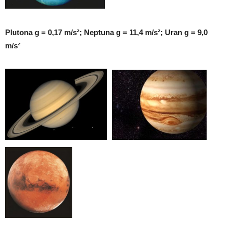
Plutona g = 0,17 m/s²; Neptuna g = 11,4 m/s²; Uran g = 9,0
m/s²