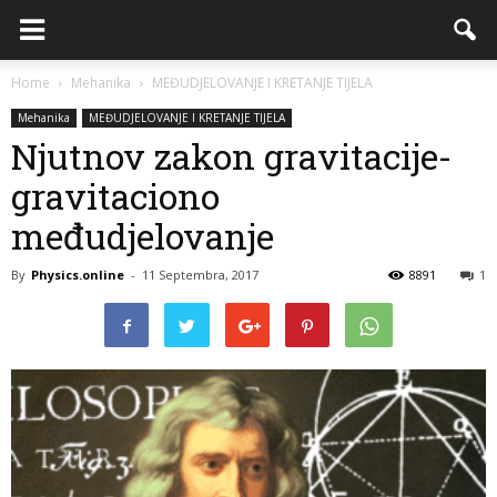
Home
Mehanika
MEĐUDJELOVANJE I KRETANJE TIJELA
Mehanika
MEĐUDJELOVANJE I KRETANJE TIJELA
Njutnov zakon gravitacije-
gravitaciono
međudjelovanje
By
Physics.online
-
11 Septembra, 2017
8891
1