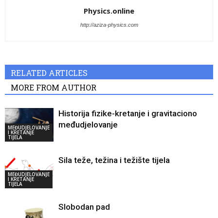
Physics.online
http://aziza-physics.com
RELATED ARTICLES
MORE FROM AUTHOR
Historija fizike-kretanje i gravitaciono
međudjelovanje
MEĐUDJELOVANJE
I KRETANJE
TIJELA
Sila teže, težina i težište tijela
MEĐUDJELOVANJE
I KRETANJE
TIJELA
Slobodan pad