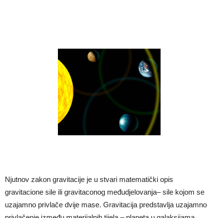
Njutnov zakon gravitacije je u stvari matematički opis
gravitacione sile ili gravitaconog međudjelovanja– sile kojom se
uzajamno privlače dvije mase. Gravitacija predstavlja uzajamno
privlačenje između materijalnih tijela – planeta u galaksijama,