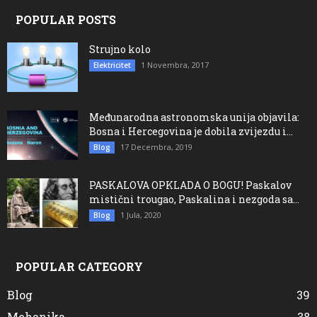
POPULAR POSTS
Strujno kolo
1 Novembra, 2017
Elektricitet
Međunarodna astronomska unija objavila:
Bosna i Hercegovina je dobila zvijezdu i...
17 Decembra, 2019
Blog
PASKALOVA OPKLADA O BOGU! Paskalov
mistični trougao, Paskalina i nezgoda sa...
1 Jula, 2020
Blog
POPULAR CATEGORY
Blog
39
Mehanika
38