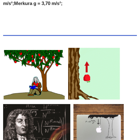
m/s²;Merkura g = 3,70 m/s²;