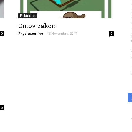
Elektricitet
Omov zakon
Physics.online
-
16 Novembra, 2017
0
0
0