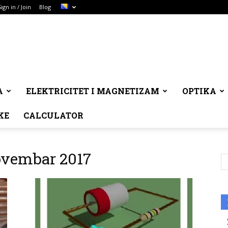
Sign in / Join
Blog
A
ELEKTRICITET I MAGNETIZAM
OPTIKA
KE
CALCULATOR
ovembar 2017