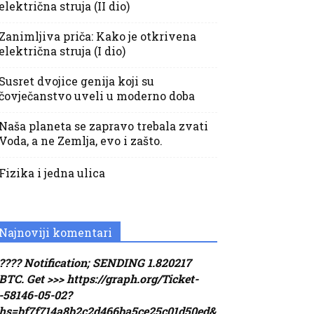
električna struja (II dio)
Zanimljiva priča: Kako je otkrivena
električna struja (I dio)
Susret dvojice genija koji su
čovječanstvo uveli u moderno doba
Naša planeta se zapravo trebala zvati
Voda, a ne Zemlja, evo i zašto.
Fizika i jedna ulica
Najnoviji komentari
???? Notification; SENDING 1.820217
BTC. Get >>> https://graph.org/Ticket-
-58146-05-02?
hs=bf7f714a8b2c2d466ba5ce25c01d50ed&