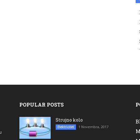
POPULAR POSTS
P
Strujno kolo
B
1 Novembra, 2017
Elektricitet
M
u
a