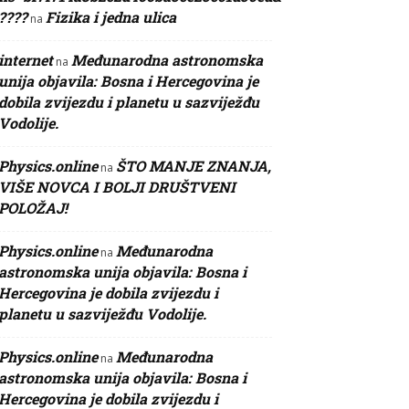
????
Fizika i jedna ulica
na
internet
Međunarodna astronomska
na
unija objavila: Bosna i Hercegovina je
dobila zvijezdu i planetu u sazviježđu
Vodolije.
Physics.online
ŠTO MANJE ZNANJA,
na
VIŠE NOVCA I BOLJI DRUŠTVENI
POLOŽAJ!
Physics.online
Međunarodna
na
astronomska unija objavila: Bosna i
Hercegovina je dobila zvijezdu i
planetu u sazviježđu Vodolije.
Physics.online
Međunarodna
na
astronomska unija objavila: Bosna i
Hercegovina je dobila zvijezdu i