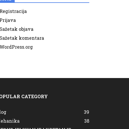
Registracija
Prijava
Sažetak objava
Sažetak komentara
WordPress.org
OPULAR CATEGORY
log
39
ehanika
38