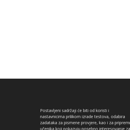
Postavljeni sadržaji će biti od koristi i
nastavnicima prilikom izrade testova, odabira
zadataka za pismene provjere, kao i za priprem
učenika koji pokazuju posebno interesovanje z