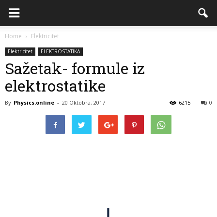
Home
Elektricitet
Elektricitet
ELEKTROSTATIKA
Sažetak- formule iz
elektrostatike
By
Physics.online
-
20 Oktobra, 2017
6215
0