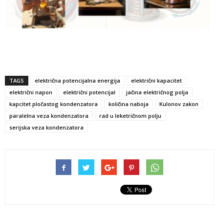
Previous
Next
TAGS
električna potencijalna energija
električni kapacitet
električni napon
električni potencijal
jačina električnog polja
kapcitet pločastog kondenzatora
količina naboja
Kulonov zakon
paralelna veza kondenzatora
rad u leketričnom polju
serijska veza kondenzatora