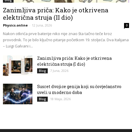
Blog
Zanimljiva priča: Kako je otkrivena
električna struja (II dio)
Physics.online
-
12 Juna, 2026
0
Nakon otkrića prve baterije niko nije znao šta tačno teče kroz
provodnik. To je bilo ključno pitanje početkom 19. stoljeća. Dva Italijana
– Luigi Galvani i...
Zanimljiva priča: Kako je otkrivena
električna struja (I dio)
7 Juna, 2026
Blog
Susret dvojice genija koji su čovječanstvo
uveli u moderno doba
18 Maja, 2026
Blog