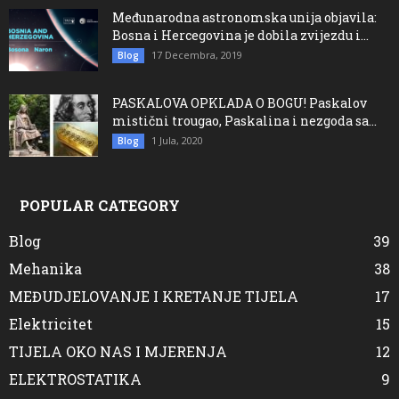
Međunarodna astronomska unija objavila:
Bosna i Hercegovina je dobila zvijezdu i...
17 Decembra, 2019
Blog
PASKALOVA OPKLADA O BOGU! Paskalov
mistični trougao, Paskalina i nezgoda sa...
1 Jula, 2020
Blog
POPULAR CATEGORY
Blog
39
Mehanika
38
MEĐUDJELOVANJE I KRETANJE TIJELA
17
Elektricitet
15
TIJELA OKO NAS I MJERENJA
12
ELEKTROSTATIKA
9