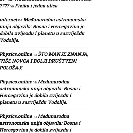
????
Fizika i jedna ulica
na
internet
Međunarodna astronomska
na
unija objavila: Bosna i Hercegovina je
dobila zvijezdu i planetu u sazviježđu
Vodolije.
Physics.online
ŠTO MANJE ZNANJA,
na
VIŠE NOVCA I BOLJI DRUŠTVENI
POLOŽAJ!
Physics.online
Međunarodna
na
astronomska unija objavila: Bosna i
Hercegovina je dobila zvijezdu i
planetu u sazviježđu Vodolije.
Physics.online
Međunarodna
na
astronomska unija objavila: Bosna i
Hercegovina je dobila zvijezdu i