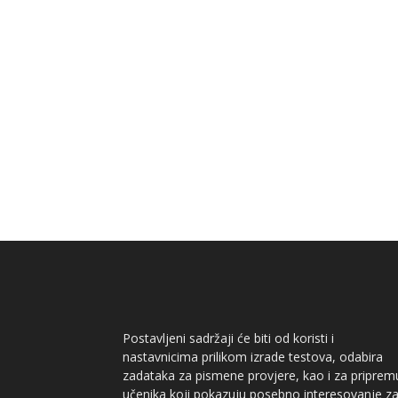
Postavljeni sadržaji će biti od koristi i
nastavnicima prilikom izrade testova, odabira
zadataka za pismene provjere, kao i za priprem
učenika koji pokazuju posebno interesovanje z