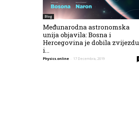
Blog
Međunarodna astronomska
unija objavila: Bosna i
Hercegovina je dobila zvijezdu
i...
Physics.online
-
17 Decembra, 2019