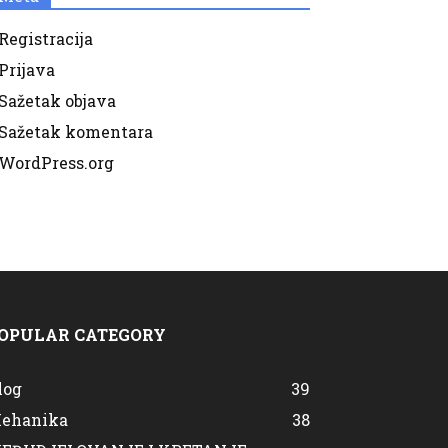
Registracija
Prijava
Sažetak objava
Sažetak komentara
WordPress.org
OPULAR CATEGORY
log
39
ehanika
38