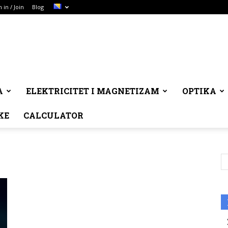
n in / Join
Blog
A
ELEKTRICITET I MAGNETIZAM
OPTIKA
KE
CALCULATOR