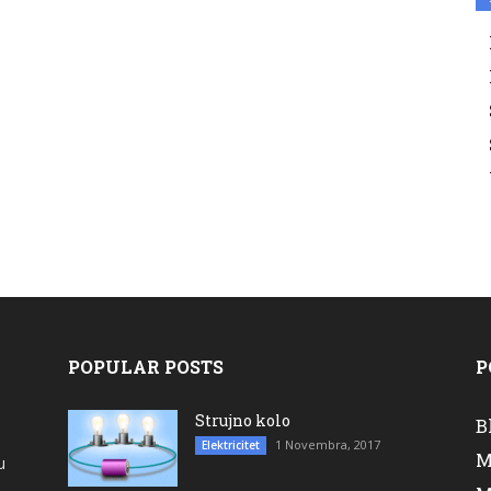
POPULAR POSTS
P
Strujno kolo
B
1 Novembra, 2017
Elektricitet
M
u
a