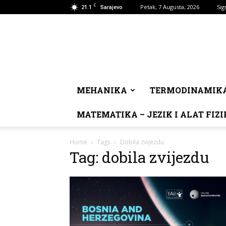
C
21.1
Petak, 7 Augusta, 2026
Sig
Sarajevo
MEHANIKA
TERMODINAMIK
MATEMATIKA – JEZIK I ALAT FIZI
Home
Tags
Dobila zvijezdu
Tag: dobila zvijezdu