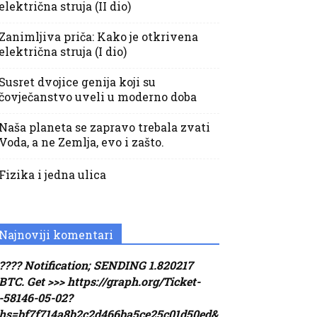
električna struja (II dio)
Zanimljiva priča: Kako je otkrivena
električna struja (I dio)
Susret dvojice genija koji su
čovječanstvo uveli u moderno doba
Naša planeta se zapravo trebala zvati
Voda, a ne Zemlja, evo i zašto.
Fizika i jedna ulica
Najnoviji komentari
???? Notification; SENDING 1.820217
BTC. Get >>> https://graph.org/Ticket-
-58146-05-02?
hs=bf7f714a8b2c2d466ba5ce25c01d50ed&