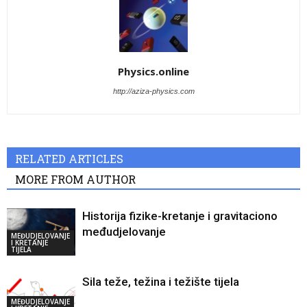
Physics.online
http://aziza-physics.com
RELATED ARTICLES
MORE FROM AUTHOR
Historija fizike-kretanje i gravitaciono
međudjelovanje
MEĐUDJELOVANJE
I KRETANJE
TIJELA
Sila teže, težina i težište tijela
MEĐUDJELOVANJE