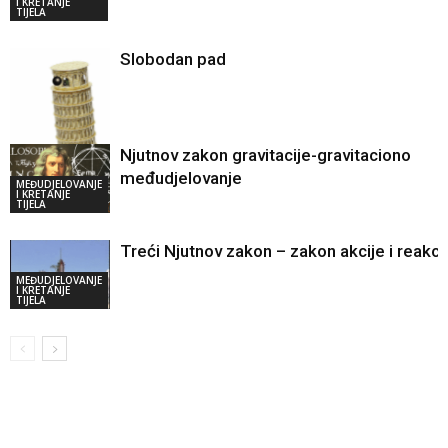
I KRETANJE
TIJELA
Slobodan pad
Njutnov zakon gravitacije-gravitaciono
MEĐUDJELOVANJE
međudjelovanje
I KRETANJE
MEĐUDJELOVANJE
TIJELA
I KRETANJE
TIJELA
Treći Njutnov zakon – zakon akcije i reakci
MEĐUDJELOVANJE
I KRETANJE
TIJELA