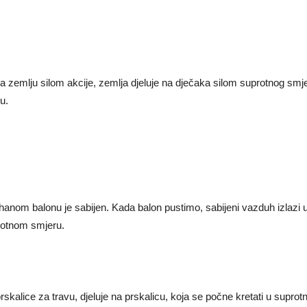
na zemlju silom akcije, zemlja djeluje na dječaka silom suprotnog smje
u.
anom balonu je sabijen. Kada balon pustimo, sabijeni vazduh izlazi u
rotnom smjeru.
 prskalice za travu, djeluje na prskalicu, koja se počne kretati u supro