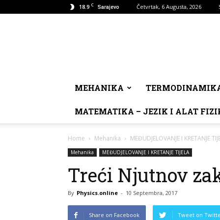
C
18.9
Četvrtak, 6 Augusta, 2026
Sarajevo
MEHANIKA
TERMODINAMIK
MATEMATIKA – JEZIK I ALAT FIZI
Home
Mehanika
MEĐUDJELOVANJE I KRETANJE TIJ
Mehanika
MEĐUDJELOVANJE I KRETANJE TIJELA
Treći Njutnov zak
By
Physics.online
-
10 Septembra, 2017
Share on Facebook
Tweet on Twitt