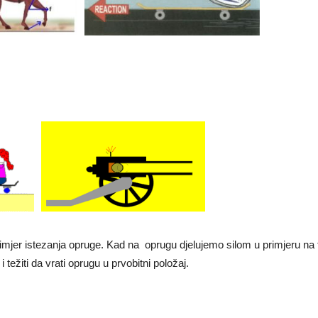
rimjer istezanja opruge. Kad na oprugu djelujemo silom u primjeru na
 težiti da vrati oprugu u prvobitni položaj.