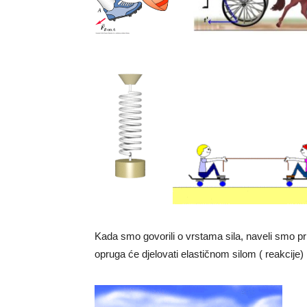
Kada smo govorili o vrstama sila, naveli smo p
opruga će djelovati elastičnom silom ( reakcije) i