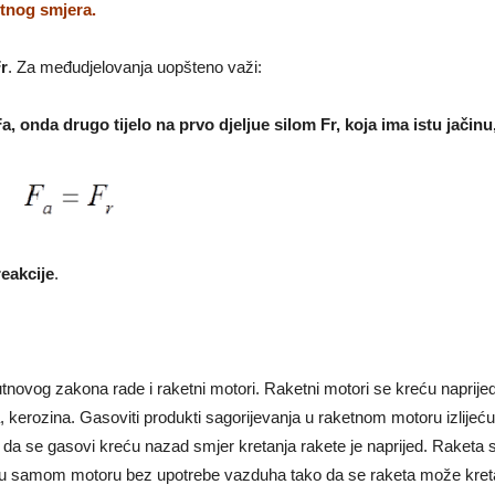
rotnog smjera.
r
. Za međudjelovanja uopšteno važi:
Fa, onda drugo tijelo na prvo djeljue silom Fr, koja ima istu jačin
sti
reakcije
.
utnovog zakona rade i raketni motori. Raketni motori se kreću naprije
, kerozina. Gasoviti produkti sagorijevanja u raketnom motoru izlije
 da se gasovi kreću nazad smjer kretanja rakete je naprijed. Raketa 
 samom motoru bez upotrebe vazduha tako da se raketa može kretat