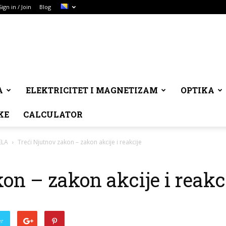
Sign in / Join
Blog
A
ELEKTRICITET I MAGNETIZAM
OPTIKA
KE
CALCULATOR
ELA
Treći Njutnov zakon – zakon akcije i reakcije
on – zakon akcije i reakc
er