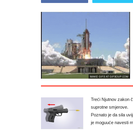
Treći Njutnov zakon č
suprotne smjerove.
Poznato je da sila uvij
je moguuće navesti m