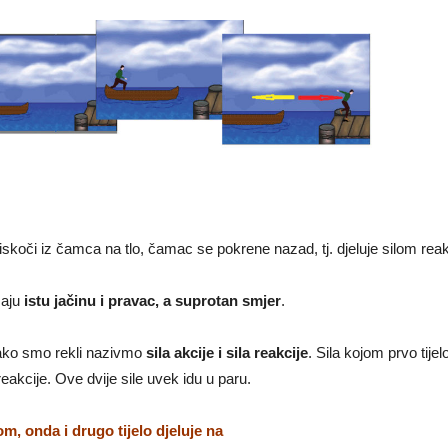
skoči iz čamca na tlo, čamac se pokrene nazad, tj. djeluje silom reak
maju
istu jačinu i pravac, a suprotan smjer
.
 kako smo rekli nazivmo
sila akcije i sila reakcije
. Sila kojom prvo tijel
reakcije. Ove dvije sile uvek idu u paru.
m, onda i drugo tijelo djeluje na