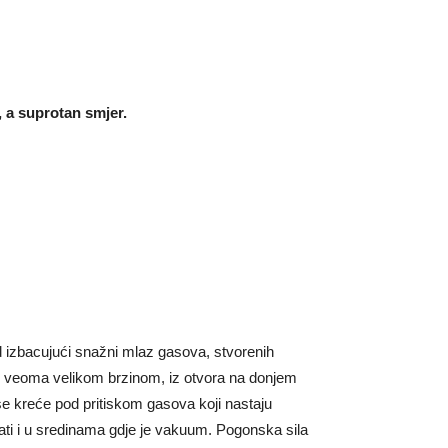
u, a suprotan smjer.
d izbacujući snažni mlaz gasova, stvorenih
ću veoma velikom brzinom, iz otvora na donjem
se kreće pod pritiskom gasova koji nastaju
i i u sredinama gdje je vakuum. Pogonska sila