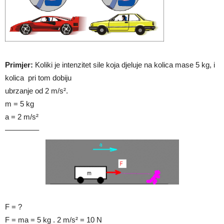
Primjer:
Koliki je intenzitet sile koja djeluje na kolica mase 5 kg, i
kolica pri tom dobiju
ubrzanje od 2 m/s².
m = 5 kg
a = 2 m/s²
————–
F = ?
F = ma = 5 kg . 2 m/s² = 10 N