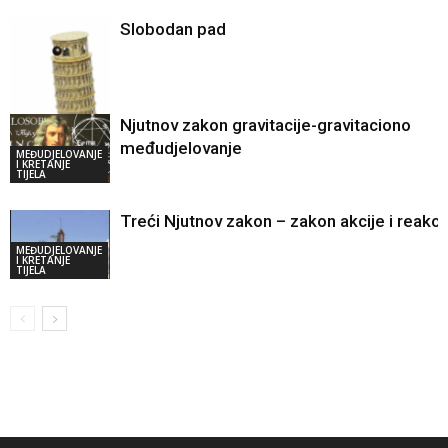
Slobodan pad
Njutnov zakon gravitacije-gravitaciono
MEĐUDJELOVANJE
međudjelovanje
I KRETANJE
MEĐUDJELOVANJE
TIJELA
I KRETANJE
TIJELA
Treći Njutnov zakon – zakon akcije i reakci
MEĐUDJELOVANJE
I KRETANJE
TIJELA