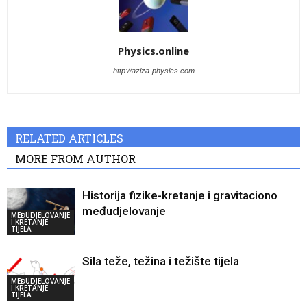
Physics.online
http://aziza-physics.com
RELATED ARTICLES
MORE FROM AUTHOR
Historija fizike-kretanje i gravitaciono
međudjelovanje
MEĐUDJELOVANJE
I KRETANJE
TIJELA
Sila teže, težina i težište tijela
MEĐUDJELOVANJE
I KRETANJE
TIJELA