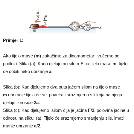
Primjer 1:
Ako tijelo mase
(m)
zakačimo za dinamometar i vučemo po
podlozi. Slika (a): Kada djelujemo silom
F
na tijelo mase
m
, tijelo
će dobiti neko ubrzanje
a
.
Slika (b): Kad djelujemo dva puta jačom silom na tijelo mase
m
ubrzanje tijela će se povećati srazmjerno sili koja na njega
djeluje iznosiće
2a.
Slika (c): Kad djelujemo silom čija je jačina
F/2
, polovina jačine u
odnosu na sliku (a). Tijelo će srazmjerno smanjenju sile, imati
manje ubrzanje
a/2
.