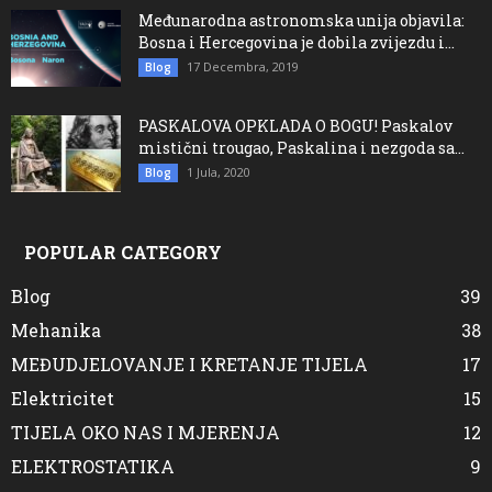
Međunarodna astronomska unija objavila:
Bosna i Hercegovina je dobila zvijezdu i...
17 Decembra, 2019
Blog
PASKALOVA OPKLADA O BOGU! Paskalov
mistični trougao, Paskalina i nezgoda sa...
1 Jula, 2020
Blog
POPULAR CATEGORY
Blog
39
Mehanika
38
MEĐUDJELOVANJE I KRETANJE TIJELA
17
Elektricitet
15
TIJELA OKO NAS I MJERENJA
12
ELEKTROSTATIKA
9