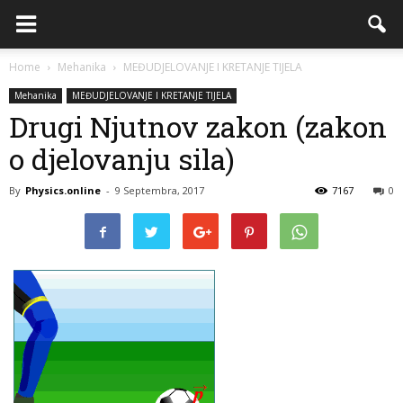
Home
Mehanika
MEĐUDJELOVANJE I KRETANJE TIJELA
Mehanika
MEĐUDJELOVANJE I KRETANJE TIJELA
Drugi Njutnov zakon (zakon
o djelovanju sila)
By
Physics.online
-
9 Septembra, 2017
7167
0