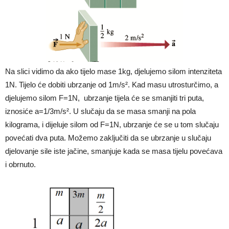
Na slici vidimo da ako tijelo mase 1kg, djelujemo silom intenziteta
1N. Tijelo će dobiti ubrzanje od 1m/s². Kad masu utrosturčimo, a
djelujemo silom F=1N, ubrzanje tijela će se smanjiti tri puta,
iznosiće a=1/3m/s². U slučaju da se masa smanji na pola
kilograma, i dijeluje silom od F=1N, ubrzanje će se u tom slučaju
povećati dva puta. Možemo zaključiti da se ubrzanje u slučaju
djelovanje sile iste jačine, smanjuje kada se masa tijelu povećava
i obrnuto.