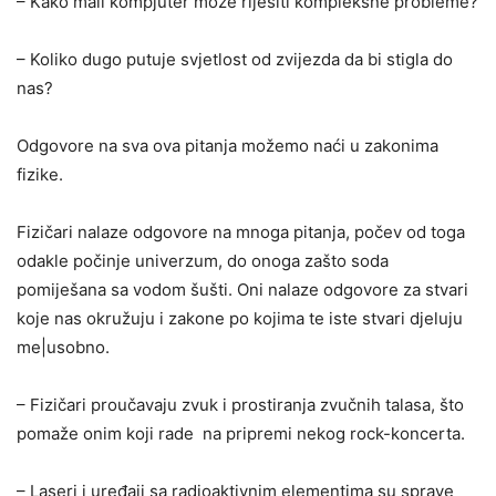
– Kako mali kompjuter može riješiti kompleksne probleme?
– Koliko dugo putuje svjetlost od zvijezda da bi stigla do
nas?
Odgovore na sva ova pitanja možemo naći u zakonima
fizike.
Fizičari nalaze odgovore na mnoga pitanja, počev od toga
odakle počinje univerzum, do onoga zašto soda
pomiješana sa vodom šušti. Oni nalaze odgovore za stvari
koje nas okružuju i zakone po kojima te iste stvari djeluju
me|usobno.
– Fizičari proučavaju zvuk i prostiranja zvučnih talasa, što
pomaže onim koji rade na pripremi nekog rock-koncerta.
– Laseri i uređaji sa radioaktivnim elementima su sprave