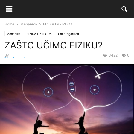
Home
Mehanika
FIZIKA I PRIRODA
Mehanika
FIZIKA I PRIRODA
Uncategorized
ZAŠTO UČIMO FIZIKU?
By
3422
0
Physics.online
-
14 Augusta, 2017