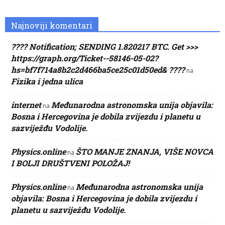
Najnoviji komentari
???? Notification; SENDING 1.820217 BTC. Get >>>
https://graph.org/Ticket--58146-05-02?
hs=bf7f714a8b2c2d466ba5ce25c01d50ed& ????
na
Fizika i jedna ulica
internet
Međunarodna astronomska unija objavila:
na
Bosna i Hercegovina je dobila zvijezdu i planetu u
sazviježđu Vodolije.
Physics.online
ŠTO MANJE ZNANJA, VIŠE NOVCA
na
I BOLJI DRUŠTVENI POLOŽAJ!
Physics.online
Međunarodna astronomska unija
na
objavila: Bosna i Hercegovina je dobila zvijezdu i
planetu u sazviježđu Vodolije.