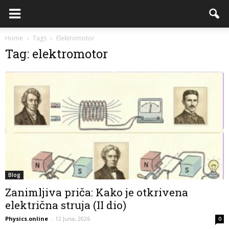
Home
Tags
Elektromotor
Tag: elektromotor
Blog
Zanimljiva priča: Kako je otkrivena
električna struja (II dio)
Physics.online
-
12 Juna, 2026
0