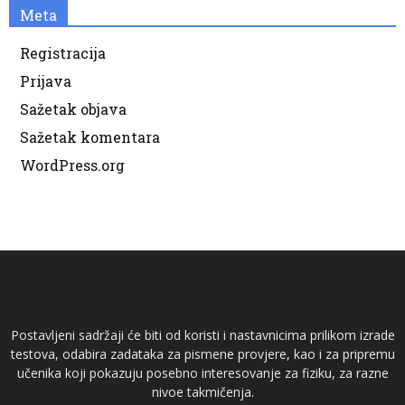
Meta
Registracija
Prijava
Sažetak objava
Sažetak komentara
WordPress.org
Postavljeni sadržaji će biti od koristi i nastavnicima prilikom izrade
testova, odabira zadataka za pismene provjere, kao i za pripremu
učenika koji pokazuju posebno interesovanje za fiziku, za razne
nivoe takmičenja.