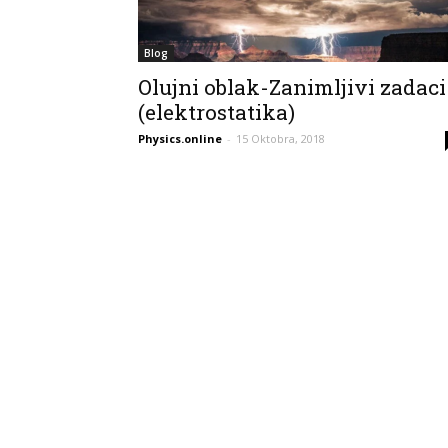
Blog
Olujni oblak-Zanimljivi zadaci
(elektrostatika)
Physics.online
-
15 Oktobra, 2018