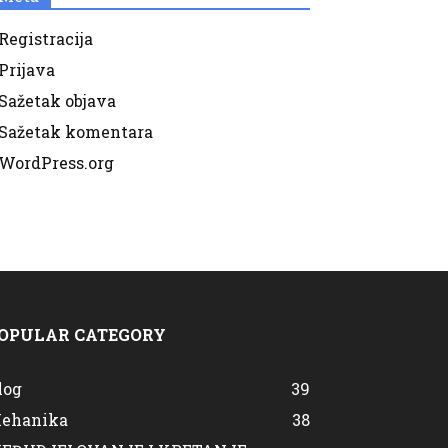
Registracija
Prijava
Sažetak objava
Sažetak komentara
WordPress.org
OPULAR CATEGORY
log
39
ehanika
38