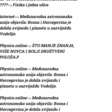
????
Fizika i jedna ulica
na
internet
Međunarodna astronomska
na
unija objavila: Bosna i Hercegovina je
dobila zvijezdu i planetu u sazviježđu
Vodolije.
Physics.online
ŠTO MANJE ZNANJA,
na
VIŠE NOVCA I BOLJI DRUŠTVENI
POLOŽAJ!
Physics.online
Međunarodna
na
astronomska unija objavila: Bosna i
Hercegovina je dobila zvijezdu i
planetu u sazviježđu Vodolije.
Physics.online
Međunarodna
na
astronomska unija objavila: Bosna i
Hercegovina je dobila zvijezdu i