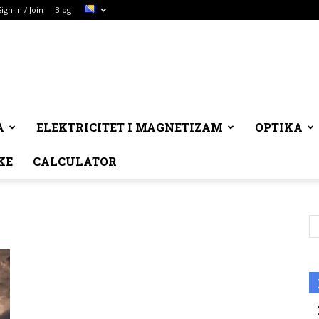
Sign in / Join
Blog
A
ELEKTRICITET I MAGNETIZAM
OPTIKA
KE
CALCULATOR