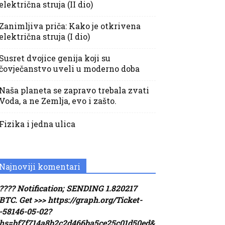
električna struja (II dio)
Zanimljiva priča: Kako je otkrivena
električna struja (I dio)
Susret dvojice genija koji su
čovječanstvo uveli u moderno doba
Naša planeta se zapravo trebala zvati
Voda, a ne Zemlja, evo i zašto.
Fizika i jedna ulica
Najnoviji komentari
???? Notification; SENDING 1.820217
BTC. Get >>> https://graph.org/Ticket-
-58146-05-02?
hs=bf7f714a8b2c2d466ba5ce25c01d50ed&