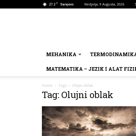
C
27.2
Nedjelja, 9 Augusta, 2026
Sarajevo
MEHANIKA
TERMODINAMIK
MATEMATIKA – JEZIK I ALAT FIZI
Home
Tags
Olujni oblak
Tag: Olujni oblak