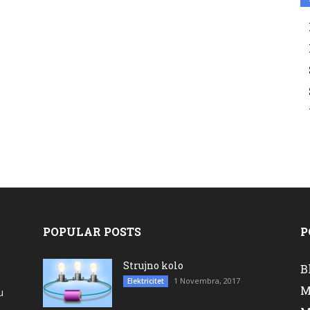
POPULAR POSTS
P
Strujno kolo
B
1 Novembra, 2017
Elektricitet
M
u
a