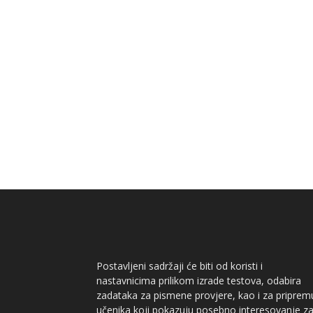
Postavljeni sadržaji će biti od koristi i
nastavnicima prilikom izrade testova, odabira
zadataka za pismene provjere, kao i za priprem
učenika koji pokazuju posebno interesovanje z