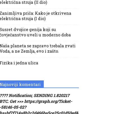
električna struja (II dio)
Zanimljiva priča: Kako je otkrivena
električna struja (I dio)
Susret dvojice genija koji su
čovječanstvo uveli u moderno doba
Naša planeta se zapravo trebala zvati
Voda, a ne Zemlja, evo i zašto.
Fizika i jedna ulica
Najnoviji komentari
???? Notification; SENDING 1.820217
BTC. Get >>> https://graph.org/Ticket-
-58146-05-02?
hs=bf7f714a8b2c2d466ba5ce25c01d50ed&