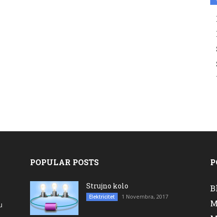
POPULAR POSTS
P
Strujno kolo
B
1 Novembra, 2017
Elektricitet
M
u
a