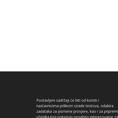
Postavljeni sadržaji će biti od koristi i
nastavnicima prilikom izrade testova, odabira
zadataka za pismene provjere, kao i za priprem
učenika koji pokazuju posebno interesovanje z