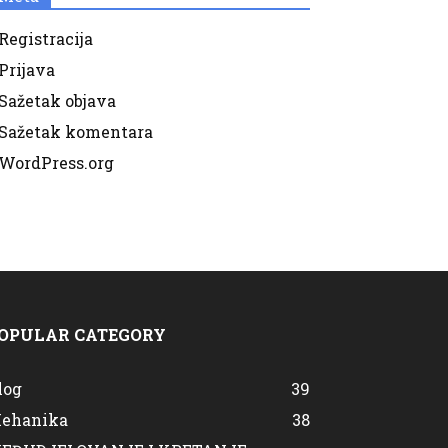
Registracija
Prijava
Sažetak objava
Sažetak komentara
WordPress.org
OPULAR CATEGORY
log
39
ehanika
38