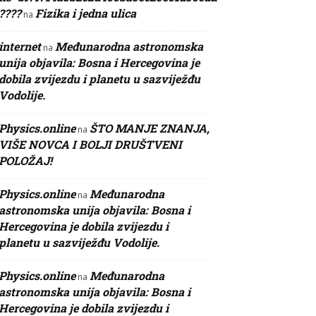
????
Fizika i jedna ulica
na
internet
Međunarodna astronomska
na
unija objavila: Bosna i Hercegovina je
dobila zvijezdu i planetu u sazviježđu
Vodolije.
Physics.online
ŠTO MANJE ZNANJA,
na
VIŠE NOVCA I BOLJI DRUŠTVENI
POLOŽAJ!
Physics.online
Međunarodna
na
astronomska unija objavila: Bosna i
Hercegovina je dobila zvijezdu i
planetu u sazviježđu Vodolije.
Physics.online
Međunarodna
na
astronomska unija objavila: Bosna i
Hercegovina je dobila zvijezdu i