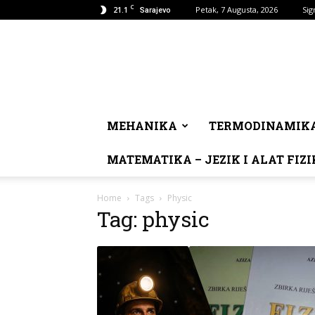
C
21.1
Petak, 7 Augusta, 2026
Sig
Sarajevo
MEHANIKA
TERMODINAMIK
MATEMATIKA – JEZIK I ALAT FIZI
Home
Tags
Physic
Tag: physic