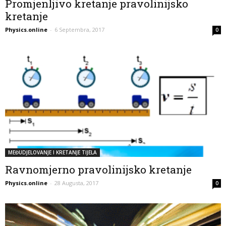
Promjenljivo kretanje pravolinijsko
kretanje
Physics.online
-
6 Septembra, 2017
0
MEĐUDJELOVANJE I KRETANJE TIJELA
Ravnomjerno pravolinijsko kretanje
Physics.online
-
28 Augusta, 2017
0