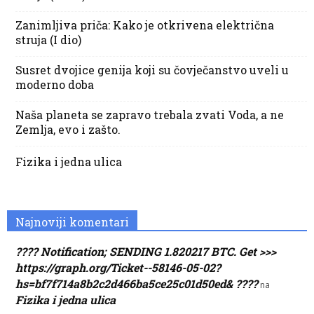
Zanimljiva priča: Kako je otkrivena električna
struja (I dio)
Susret dvojice genija koji su čovječanstvo uveli u
moderno doba
Naša planeta se zapravo trebala zvati Voda, a ne
Zemlja, evo i zašto.
Fizika i jedna ulica
Najnoviji komentari
???? Notification; SENDING 1.820217 BTC. Get >>>
https://graph.org/Ticket--58146-05-02?
hs=bf7f714a8b2c2d466ba5ce25c01d50ed& ????
na
Fizika i jedna ulica