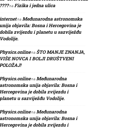
????
Fizika i jedna ulica
na
internet
Međunarodna astronomska
na
unija objavila: Bosna i Hercegovina je
dobila zvijezdu i planetu u sazviježđu
Vodolije.
Physics.online
ŠTO MANJE ZNANJA,
na
VIŠE NOVCA I BOLJI DRUŠTVENI
POLOŽAJ!
Physics.online
Međunarodna
na
astronomska unija objavila: Bosna i
Hercegovina je dobila zvijezdu i
planetu u sazviježđu Vodolije.
Physics.online
Međunarodna
na
astronomska unija objavila: Bosna i
Hercegovina je dobila zvijezdu i