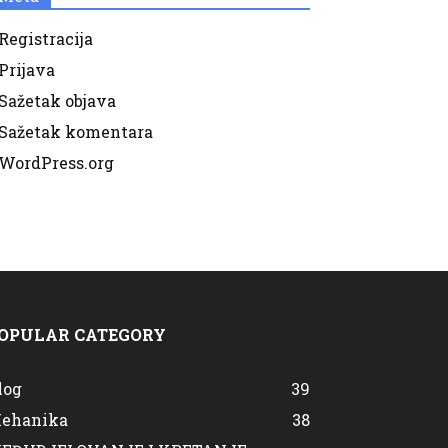
Registracija
Prijava
Sažetak objava
Sažetak komentara
WordPress.org
OPULAR CATEGORY
log
39
ehanika
38