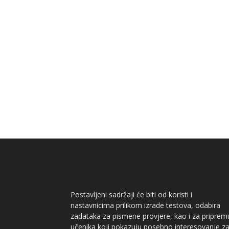
Postavljeni sadržaji će biti od koristi i
nastavnicima prilikom izrade testova, odabira
zadataka za pismene provjere, kao i za priprem
učenika koji pokazuju posebno interesovanje z