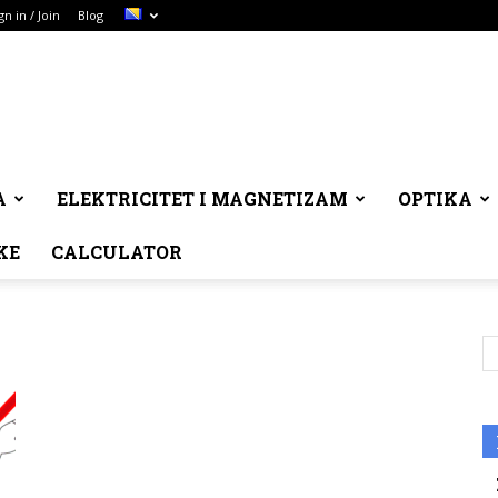
gn in / Join
Blog
A
ELEKTRICITET I MAGNETIZAM
OPTIKA
KE
CALCULATOR