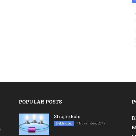
POPULAR POSTS
P
Strujno kolo
B
1 Novembra, 2017
Elektricitet
M
u
a