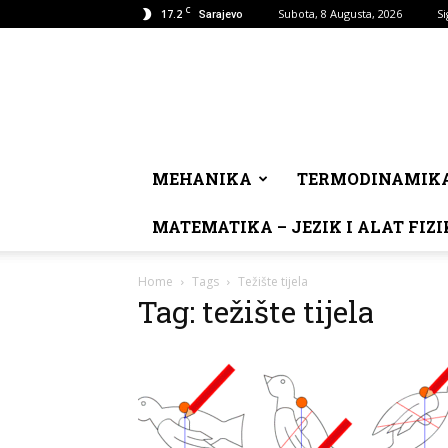
C
17.2
Subota, 8 Augusta, 2026
Si
Sarajevo
MEHANIKA
TERMODINAMIK
MATEMATIKA – JEZIK I ALAT FIZI
Home
Tags
Težište tijela
Tag: težište tijela