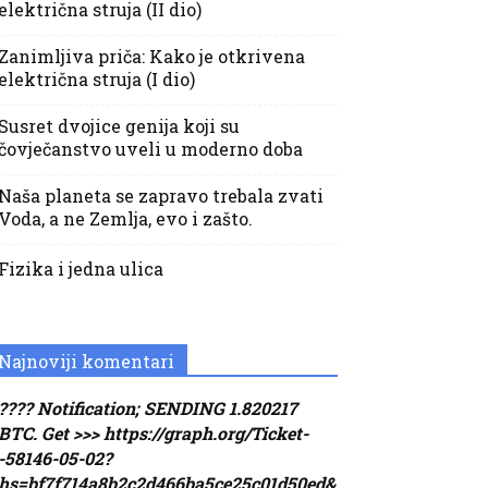
električna struja (II dio)
Zanimljiva priča: Kako je otkrivena
električna struja (I dio)
Susret dvojice genija koji su
čovječanstvo uveli u moderno doba
Naša planeta se zapravo trebala zvati
Voda, a ne Zemlja, evo i zašto.
Fizika i jedna ulica
Najnoviji komentari
???? Notification; SENDING 1.820217
BTC. Get >>> https://graph.org/Ticket-
-58146-05-02?
hs=bf7f714a8b2c2d466ba5ce25c01d50ed&