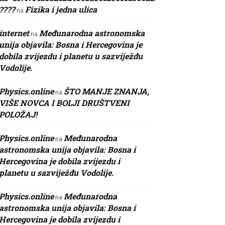
????
Fizika i jedna ulica
na
internet
Međunarodna astronomska
na
unija objavila: Bosna i Hercegovina je
dobila zvijezdu i planetu u sazviježđu
Vodolije.
Physics.online
ŠTO MANJE ZNANJA,
na
VIŠE NOVCA I BOLJI DRUŠTVENI
POLOŽAJ!
Physics.online
Međunarodna
na
astronomska unija objavila: Bosna i
Hercegovina je dobila zvijezdu i
planetu u sazviježđu Vodolije.
Physics.online
Međunarodna
na
astronomska unija objavila: Bosna i
Hercegovina je dobila zvijezdu i