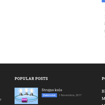
POPULAR POSTS
P
Strujno kolo
B
1 Novembra, 2017
Elektricitet
M
u
a