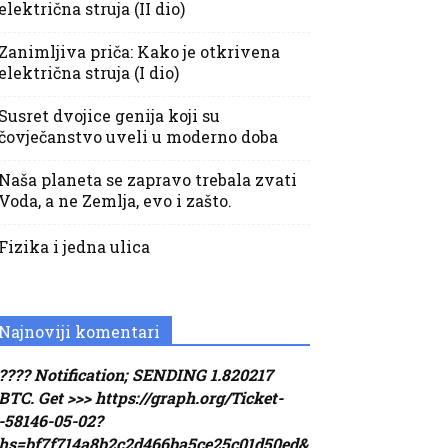
električna struja (II dio)
Zanimljiva priča: Kako je otkrivena
električna struja (I dio)
Susret dvojice genija koji su
čovječanstvo uveli u moderno doba
Naša planeta se zapravo trebala zvati
Voda, a ne Zemlja, evo i zašto.
Fizika i jedna ulica
Najnoviji komentari
???? Notification; SENDING 1.820217
BTC. Get >>> https://graph.org/Ticket-
-58146-05-02?
hs=bf7f714a8b2c2d466ba5ce25c01d50ed&