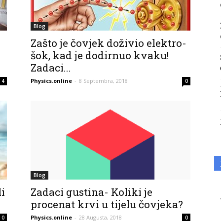
Blog
Zašto je čovjek doživio elektro-
šok, kad je dodirnuo kvaku!
Zadaci...
Physics.online
-
8 Septembra, 2018
4
0
Blog
li
Zadaci gustina- Koliki je
procenat krvi u tijelu čovjeka?
Physics.online
-
28 Augusta, 2018
0
0