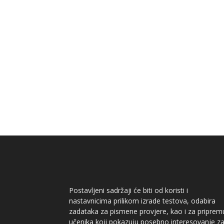
Postavljeni sadržaji će biti od koristi i
nastavnicima prilikom izrade testova, odabira
zadataka za pismene provjere, kao i za priprem
učenika koji pokazuju posebno interesovanje z