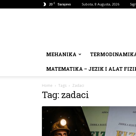
C
20
Subota, 8 Augusta, 2026
Sign
Sarajevo
MEHANIKA
TERMODINAMIK
MATEMATIKA – JEZIK I ALAT FIZI
Home
Tags
Zadaci
Tag: zadaci