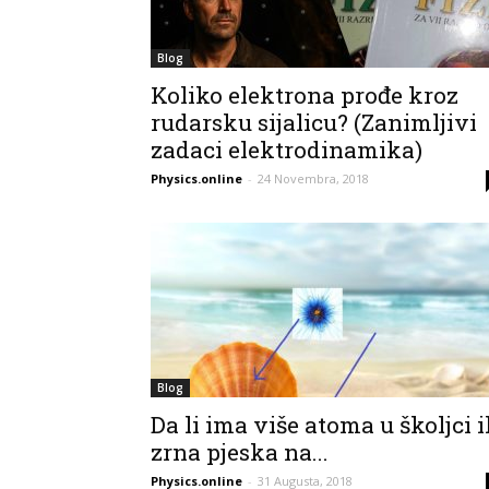
Blog
Koliko elektrona prođe kroz
rudarsku sijalicu? (Zanimljivi
zadaci elektrodinamika)
Physics.online
-
24 Novembra, 2018
Blog
Da li ima više atoma u školjci i
zrna pjeska na...
Physics.online
-
31 Augusta, 2018