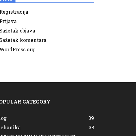
Registracija
Prijava
Sažetak objava
Sažetak komentara
WordPress.org
OPULAR CATEGORY
log
39
ehanika
38