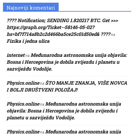
Najnoviji komentari
???? Notification; SENDING 1.820217 BTC. Get >>>
https://graph.org/Ticket--58146-05-02?
hs=bf7f714a8b2c2d466ba5ce25c01d50ed& ????
na
Fizika i jedna ulica
internet
Međunarodna astronomska unija objavila:
na
Bosna i Hercegovina je dobila zvijezdu i planetu u
sazviježđu Vodolije.
Physics.online
ŠTO MANJE ZNANJA, VIŠE NOVCA
na
I BOLJI DRUŠTVENI POLOŽAJ!
Physics.online
Međunarodna astronomska unija
na
objavila: Bosna i Hercegovina je dobila zvijezdu i
planetu u sazviježđu Vodolije.
Physics.online
Međunarodna astronomska unija
na