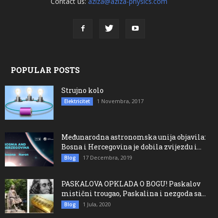
Contact us:
aziza@aziza-physics.com
POPULAR POSTS
Strujno kolo
1 Novembra, 2017
Elektricitet
Međunarodna astronomska unija objavila:
Bosna i Hercegovina je dobila zvijezdu i...
17 Decembra, 2019
Blog
PASKALOVA OPKLADA O BOGU! Paskalov
mistični trougao, Paskalina i nezgoda sa...
1 Jula, 2020
Blog