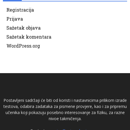
Registracija
Prijava
Sažetak objava
Sažetak komentara
WordPress.org
Postavljeni sadržaji će biti od koristi i nastavnicima prilikom izrade
testova, odabira zadataka za pismene provjere, kao i za pripremu
učenika koji pokazuju posebno interesovanje za fiziku, za razne
nivoe takmičenja.