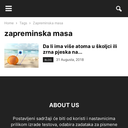
Home
Tags
Zapreminska masa
zapreminska masa
Da li ima više atoma u školjci ili
zrna pjeska na...
31 Augusta, 2018
BLOG
ABOUT US
Postavljeni sadržaji će biti od koristi i nastavnicima
prilikom izrade testova, odabira zadataka za pismene