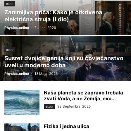
BLOG
Zanimljiva priča: Kako je otkrivena
električna struja (I dio)
Physics.online
-
7 Juna, 2026
BLOG
Susret dvojice genija koji su čovječanstvo
uveli u moderno doba
Physics.online
-
18 Maja, 2026
Naša planeta se zapravo trebala
zvati Voda, a ne Zemlja, evo...
23 Septembra, 2025
BLOG
Fizika i jedna ulica