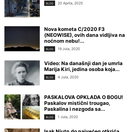
20 Aprila, 2025
BLOG
Nova kometa C/2020 F3
(NEOWISE), ovih dana vidljiva na
noćnom nebu!...
19 Jula, 2020
BLOG
Video: Na današnji dan je umrla
Marija Kiri, jedina osoba koja...
4 Jula, 2020
BLOG
PASKALOVA OPKLADA O BOGU!
Paskalov mistični trougao,
Paskalina i nezgoda sa...
1 Jula, 2020
BLOG
Isak Njutn do najvećeg otkrića