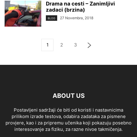
Drama na cesti – Zanimljivi
zadaci (brzina)
27 Novembra, 2018
BLOG
1
2
3
ABOUT US
Postavljeni sadržaji će biti od koristi i nastavnicima
prilikom izrade testova, odabira zadataka za pismene
provjere, kao i za pripremu učenika koji pokazuju posebno
interesovanje za fiziku, za razne nivoe takmičenja.