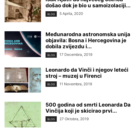
došao dok je bio u samoizolaciji...
5 Aprila, 2020
BLOG
Međunarodna astronomska unija
objavila: Bosna i Hercegovina je
dobila zvijezdu i...
17 Decembra, 2019
BLOG
Leonardo da Vinči i njegov leteći
stroj – muzej u Firenci
11 Novembra, 2019
BLOG
500 godina od smrti Leonarda Da
Vinčija koji je skicirao prvi...
27 Oktobra, 2019
BLOG