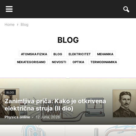
Home
Blog
BLOG
ATOMSKA FIZIKA
BLOG
ELEKTRICITET
MEHANIKA
NEKATEGORISANO
NOVOSTI
OPTIKA
TERMODINAMIKA
BLOG
Zanimljiva priča: Kako je otkrivena
električna struja (II dio)
Physics.online
-
12 Juna, 2026