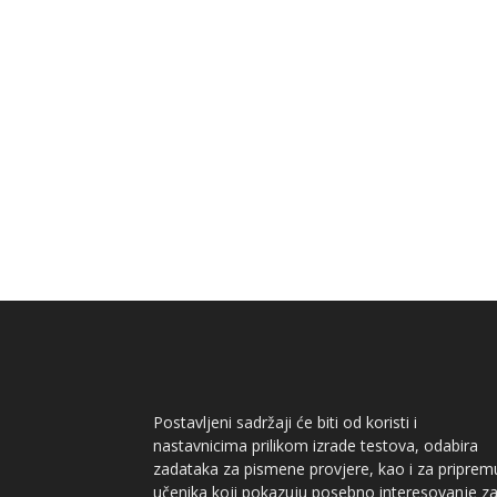
Postavljeni sadržaji će biti od koristi i
nastavnicima prilikom izrade testova, odabira
zadataka za pismene provjere, kao i za priprem
učenika koji pokazuju posebno interesovanje z