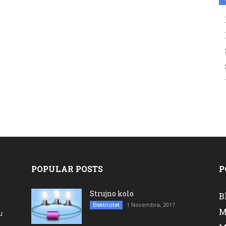
POPULAR POSTS
P
Strujno kolo
B
1 Novembra, 2017
Elektricitet
M
u
a