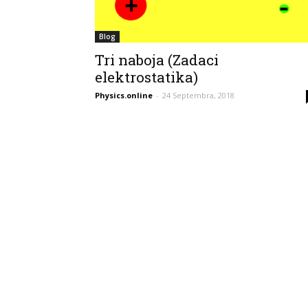
Blog
Tri naboja (Zadaci
elektrostatika)
Physics.online
-
24 Septembra, 2018