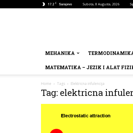
C
17.2
Subota, 8 Augusta, 2026
Si
Sarajevo
MEHANIKA
TERMODINAMIK
MATEMATIKA – JEZIK I ALAT FIZI
Home
Tags
Elektricna infulencija
Tag: elektricna infule