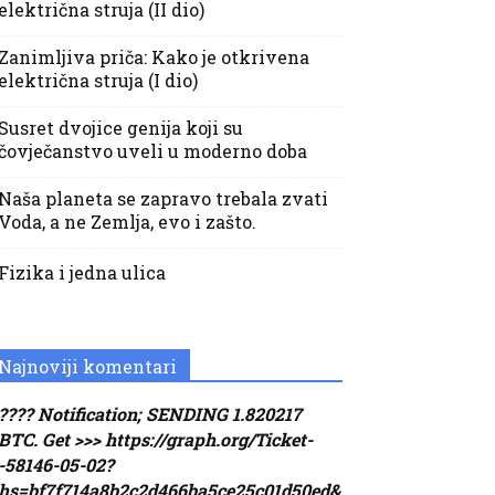
električna struja (II dio)
Zanimljiva priča: Kako je otkrivena
električna struja (I dio)
Susret dvojice genija koji su
čovječanstvo uveli u moderno doba
Naša planeta se zapravo trebala zvati
Voda, a ne Zemlja, evo i zašto.
Fizika i jedna ulica
Najnoviji komentari
???? Notification; SENDING 1.820217
BTC. Get >>> https://graph.org/Ticket-
-58146-05-02?
hs=bf7f714a8b2c2d466ba5ce25c01d50ed&