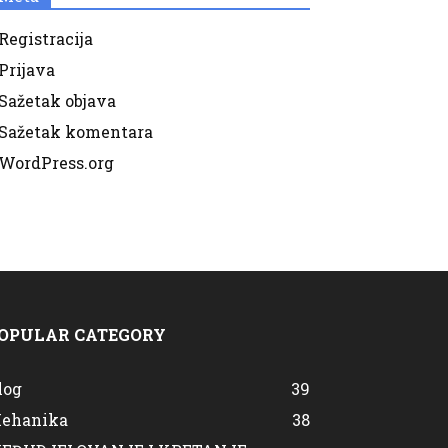
Registracija
Prijava
Sažetak objava
Sažetak komentara
WordPress.org
OPULAR CATEGORY
log
39
ehanika
38