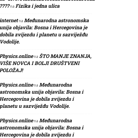
????
Fizika i jedna ulica
na
internet
Međunarodna astronomska
na
unija objavila: Bosna i Hercegovina je
dobila zvijezdu i planetu u sazviježđu
Vodolije.
Physics.online
ŠTO MANJE ZNANJA,
na
VIŠE NOVCA I BOLJI DRUŠTVENI
POLOŽAJ!
Physics.online
Međunarodna
na
astronomska unija objavila: Bosna i
Hercegovina je dobila zvijezdu i
planetu u sazviježđu Vodolije.
Physics.online
Međunarodna
na
astronomska unija objavila: Bosna i
Hercegovina je dobila zvijezdu i