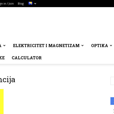
gn in / Join
Blog
A
ELEKTRICITET I MAGNETIZAM
OPTIKA
KE
CALCULATOR
ncija