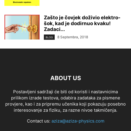
Zašto je čovjek doživio elektro-
šok, kad je dodirnuo kvaku!
Zadaci...
8 Septembra, 2018
BLOG
ABOUT US
Postavljeni sadržaji će biti od koristi i nastavnicima
prilikom izrade testova, odabira zadataka za pismene
provjere, kao i za pripremu učenika koji pokazuju posebno
interesovanje za fiziku, za razne nivoe takmičenja.
Contact us:
aziza@aziza-physics.com