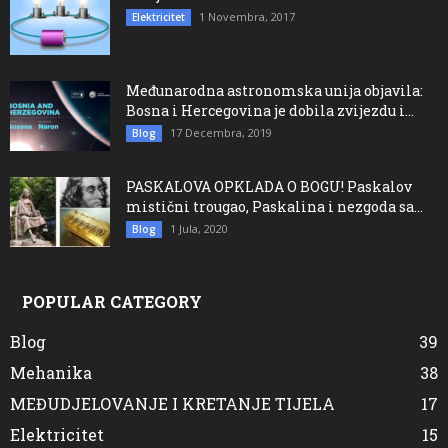
1 Novembra, 2017
Elektricitet
Međunarodna astronomska unija objavila:
Bosna i Hercegovina je dobila zvijezdu i...
17 Decembra, 2019
Blog
PASKALOVA OPKLADA O BOGU! Paskalov
mistični trougao, Paskalina i nezgoda sa...
1 Jula, 2020
Blog
POPULAR CATEGORY
Blog
39
Mehanika
38
MEĐUDJELOVANJE I KRETANJE TIJELA
17
Elektricitet
15