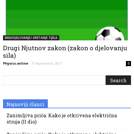
MEĐUDJELOVANJE I KRETANJE TIJELA
Drugi Njutnov zakon (zakon o djelovanju
sila)
Physics.online
-
9 Septembra, 2017
0
Najnoviji članci
Zanimljiva priča: Kako je otkrivena električna
struja (II dio)