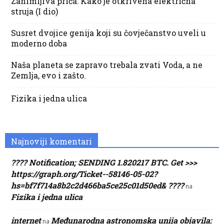
Zanimljiva priča: Kako je otkrivena električna
struja (I dio)
Susret dvojice genija koji su čovječanstvo uveli u
moderno doba
Naša planeta se zapravo trebala zvati Voda, a ne
Zemlja, evo i zašto.
Fizika i jedna ulica
Najnoviji komentari
???? Notification; SENDING 1.820217 BTC. Get >>>
https://graph.org/Ticket--58146-05-02?
hs=bf7f714a8b2c2d466ba5ce25c01d50ed& ????
na
Fizika i jedna ulica
internet
Međunarodna astronomska unija objavila:
na