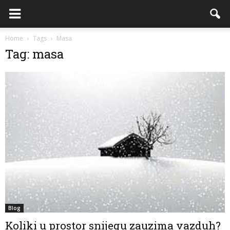
Home
Tags
Masa
Tag: masa
Blog
Koliki u prostor snijegu zauzima vazduh?