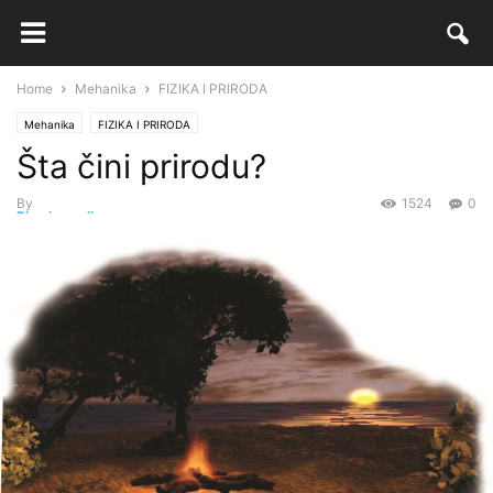
Home
Mehanika
FIZIKA I PRIRODA
Mehanika
FIZIKA I PRIRODA
Šta čini prirodu?
By
1524
0
Physics.online
-
14 Augusta, 2017