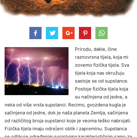
Prirodu, dakle, čine
raznovrsna tijela, koja mi
zovemo fizička tijela. Sva
tijela koja nas okružuju
sastoje se od supstance.
Postoje fizička tijela koja
su načinjena od jedne, a
neka od više vrsta supstanci. Recimo, gvozdena kugla je
sačinjena od jedne, dok je naša planeta Zemlja, sačinjena
od različitog broja supstanci koje je veoma teško nabrojati.
Fizička tijela imaju odre|eni oblik i zapreminu. Supstanca
se odlikuje određenim svojstvima karakterističnim samo za