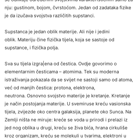
nju: gustinom, bojom, čvrstoćom. Jedan od zadataka fizike
je da izučava svojstva različitih supstanci.
Supstanca je jedan oblik materije. Ali nije i jedini
oblik. Materiju čine fizička tijela, koja se sastoje od
supstance, i fizička polja.
Sva su tijela izgra|ena od čestica. Ovdje govorimo o
elementarnim česticama – atomima. Tek su moderna
istraživanja pokazala da se svijet ne sastoji samo od atoma,
već od manjih čestica: protona, elektrona,
neutrona. Osnovno svojstvo materije je kretanje. Kretanje
je način postojanja materije. U svemiruse kreću vasionska
tijela, zvijezde oko centra galaksija, planete oko Sunca. Na
Zemlji ništa ne miruje: kreće se voda u prirodi i prelazi iz
jed nog oblika u drugi, kreću se živa bića, hrana cirkuliše
kroz organizam, kreću se molekuli u tvarima, elektroni u