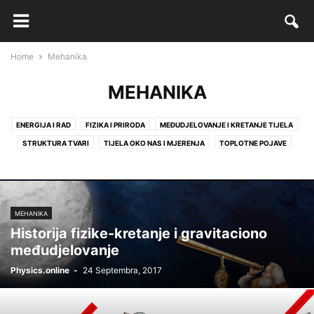
Home
Mehanika
MEHANIKA
ENERGIJA I RAD
FIZIKA I PRIRODA
MEĐUDJELOVANJE I KRETANJE TIJELA
STRUKTURA TVARI
TIJELA OKO NAS I MJERENJA
TOPLOTNE POJAVE
MEHANIKA
Historija fizike-kretanje i gravitaciono
međudjelovanje
Physics.online
-
24 Septembra, 2017