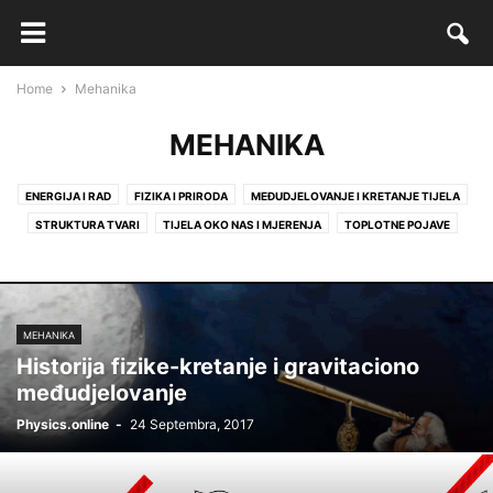
Home
Mehanika
MEHANIKA
ENERGIJA I RAD
FIZIKA I PRIRODA
MEĐUDJELOVANJE I KRETANJE TIJELA
STRUKTURA TVARI
TIJELA OKO NAS I MJERENJA
TOPLOTNE POJAVE
MEHANIKA
Historija fizike-kretanje i gravitaciono
međudjelovanje
Physics.online
-
24 Septembra, 2017