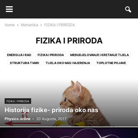
Home
Mehanika
FIZIKA I PRIRODA
FIZIKA I PRIRODA
ENERGIJA I RAD
FIZIKA I PRIRODA
MEĐUDJELOVANJE I KRETANJE TIJELA
STRUKTURA TVARI
TIJELA OKO NAS I MJERENJA
TOPLOTNE POJAVE
FIZIKA I PRIRODA
Historija fizike- priroda oko nas
Physics.online
-
20 Augusta, 2017