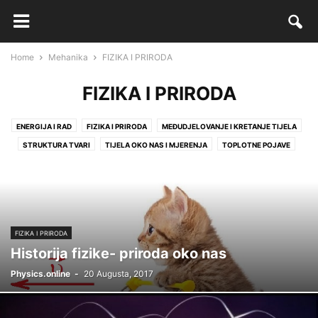
Home
Mehanika
FIZIKA I PRIRODA
FIZIKA I PRIRODA
ENERGIJA I RAD
FIZIKA I PRIRODA
MEĐUDJELOVANJE I KRETANJE TIJELA
STRUKTURA TVARI
TIJELA OKO NAS I MJERENJA
TOPLOTNE POJAVE
FIZIKA I PRIRODA
Historija fizike- priroda oko nas
Physics.online
-
20 Augusta, 2017